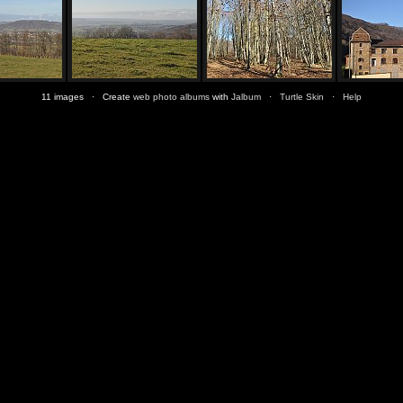
11 images · Create
web photo albums
with
Jalbum
·
Turtle Skin
·
Help