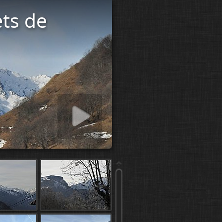
ets de
 slideshow