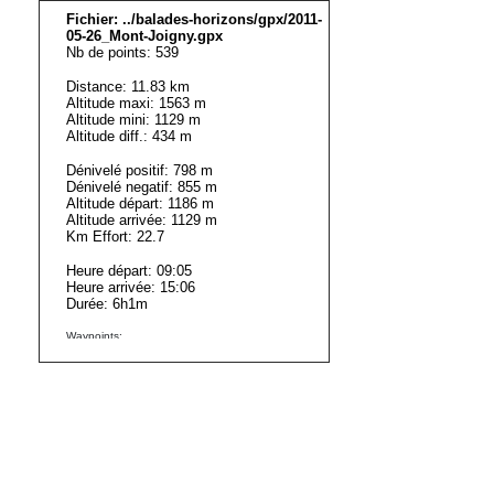
Fichier: ../balades-horizons/gpx/2011-
05-26_Mont-Joigny.gpx
Nb de points: 539
Distance: 11.83 km
Altitude maxi: 1563 m
Altitude mini: 1129 m
Altitude diff.: 434 m
Dénivelé positif: 798 m
Dénivelé negatif: 855 m
Altitude départ: 1186 m
Altitude arrivée: 1129 m
Km Effort: 22.7
Heure départ: 09:05
Heure arrivée: 15:06
Durée: 6h1m
Waypoints:
Point Start: 1186 m
Point WP 02: 1560 m
Point End: 1129 m