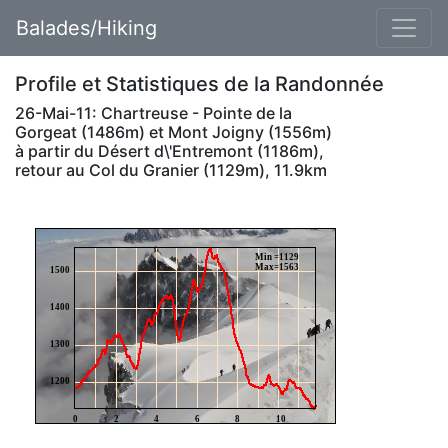
Balades/Hiking
Profile et Statistiques de la Randonnée
26-Mai-11: Chartreuse - Pointe de la
Gorgeat (1486m) et Mont Joigny (1556m)
à partir du Désert d\'Entremont (1186m),
retour au Col du Granier (1129m), 11.9km
Min =1129
Max=1563
1500
1400
1300
1200
0
2
4
6
8
10