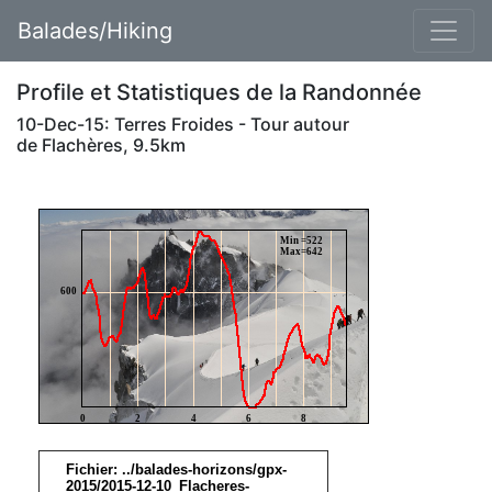
Balades/Hiking
Profile et Statistiques de la Randonnée
10-Dec-15: Terres Froides - Tour autour
de Flachères, 9.5km
Min =522
Max=642
600
0
2
4
6
8
Fichier: ../balades-horizons/gpx-
2015/2015-12-10_Flacheres-