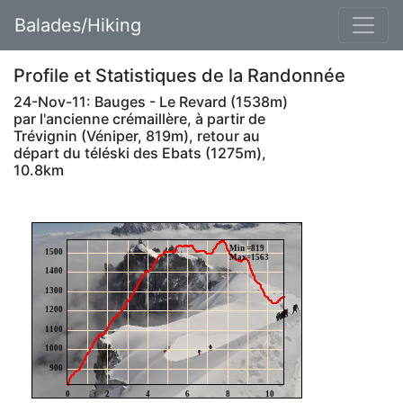
Balades/Hiking
Profile et Statistiques de la Randonnée
24-Nov-11: Bauges - Le Revard (1538m)
par l'ancienne crémaillère, à partir de
Trévignin (Véniper, 819m), retour au
départ du téléski des Ebats (1275m),
10.8km
Min =819
1500
Max=1563
1400
1300
1200
1100
1000
900
0
2
4
6
8
10