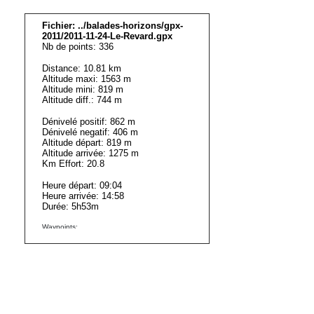
Fichier: ../balades-horizons/gpx-
2011/2011-11-24-Le-Revard.gpx
Nb de points: 336
Distance: 10.81 km
Altitude maxi: 1563 m
Altitude mini: 819 m
Altitude diff.: 744 m
Dénivelé positif: 862 m
Dénivelé negatif: 406 m
Altitude départ: 819 m
Altitude arrivée: 1275 m
Km Effort: 20.8
Heure départ: 09:04
Heure arrivée: 14:58
Durée: 5h53m
Waypoints:
Point Start: 819 m
Point End: 1275 m