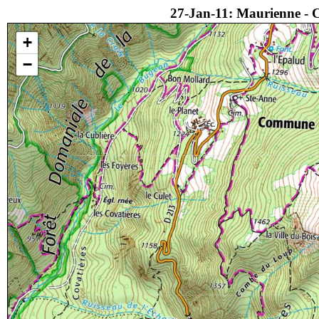
27-Jan-11: Maurienne - C
+
−